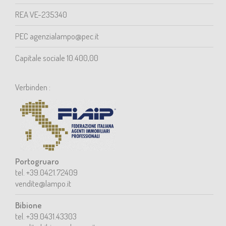
REA VE-235340
PEC agenzialampo@pec.it
Capitale sociale 10.400,00
Verbinden :
Portogruaro
tel. +39.0421.72409
vendite@lampo.it
Bibione
tel. +39.0431.43303