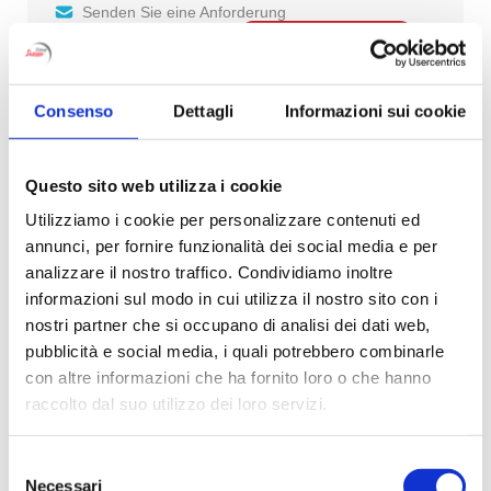
Senden Sie eine Anforderung
Siehe Einzelheiten
Consenso
Dettagli
Informazioni sui cookie
Questo sito web utilizza i cookie
Utilizziamo i cookie per personalizzare contenuti ed
annunci, per fornire funzionalità dei social media e per
analizzare il nostro traffico. Condividiamo inoltre
Zwei-Zimmer-Wohnung
€ 188.000,00
informazioni sul modo in cui utilizza il nostro sito con i
nostri partner che si occupano di analisi dei dati web,
Wohnung
Mq
45
Zimmer
2
pubblicità e social media, i quali potrebbero combinarle
Erleben Sie Ihre Ruheoase nur wenige Schritte vom
Meer entfernt!
con altre informazioni che ha fornito loro o che hanno
raccolto dal suo utilizzo dei loro servizi.
Entdecken Sie diese wunderschöne
Zweizimmerwohnung zum Verkauf, gelegen in einer
von Grün umgebenen Ferienanlage, nur 700 Meter
Selezione
vom S...
del
Necessari