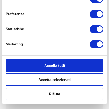
consenso
Senden Sie eine Anforderung
Siehe Einzelheiten
Preferenze
Statistiche
Marketing
Accetta tutti
Trilocale
€ 192.000,00
Wohnung
Mq
45
Zimmer
3
Accetta selezionati
Nur wenige Schritte vom Meer entfernt, im Herzen von
Bibione Lido del Sole, bieten wir eine
Dreizimmerwohnung im 1. Stock mit Ost-Ausrichtung
Rifiuta
zum Verkauf an – ideal, um das Morgenlicht und die
Meer...