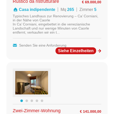
Rustico da ristrutturare
€ 69.000,00
nullieren
Casa indipendente
Mq
265
Zimmer
5
Typisches Landhaus zur Renovierung – Ca’ Corniani,
in der Nähe von Caorle
In Ca’ Corniani, eingebettet in die venezianische
Landschaft und nur wenige Minuten von Caorle
entfernt, verkaufen wir ein t...
Senden Sie eine Anforderung
Siehe Einzelheiten
Zwei-Zimmer-Wohnung
€ 141.000,00