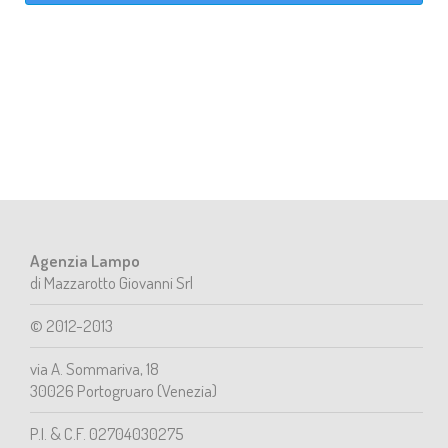
Agenzia Lampo
di Mazzarotto Giovanni Srl
© 2012-2013
via A. Sommariva, 18
30026 Portogruaro (Venezia)
P.I. & C.F. 02704030275