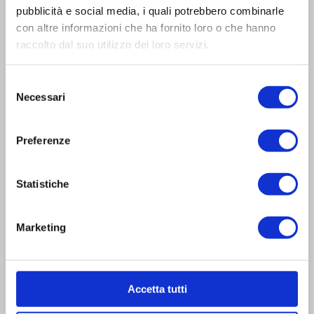
P.I. & C.F. 02704030275
pubblicità e social media, i quali potrebbero combinarle
con altre informazioni che ha fornito loro o che hanno
REA VE-235340
raccolto dal suo utilizzo dei loro servizi.
PEC agenzialampo@pec.it
Selezione
del
Necessari
Capitale sociale 10.400,00
consenso
Associate :
Preferenze
Statistiche
Marketing
Portogruaro
tel. +39.0421.72409
vendite@lampo.it
Accetta tutti
Bibione