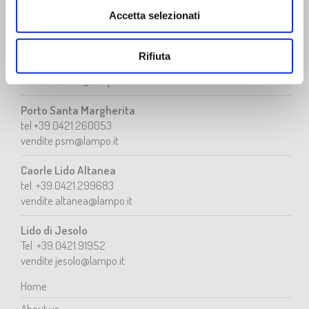
tel. +39.0431.43303
Accetta selezionati
vendite.bibione@lampo.it
Caorle
Rifiuta
tel. +39.0421.84059
vendite.caorle@lampo.it
Porto Santa Margherita
tel.+39.0421.260053
vendite.psm@lampo.it
Caorle Lido Altanea
tel. +39.0421.299683
vendite.altanea@lampo.it
Lido di Jesolo
Tel. +39.0421.91952
vendite.jesolo@lampo.it
Home
About us