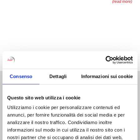
(read more)
Consenso
Dettagli
Informazioni sui cookie
Agenzia Lampo
di Mazzarotto Giovanni Srl
Questo sito web utilizza i cookie
Utilizziamo i cookie per personalizzare contenuti ed
© 2012-2013
annunci, per fornire funzionalità dei social media e per
analizzare il nostro traffico. Condividiamo inoltre
via A. Sommariva, 18
informazioni sul modo in cui utilizza il nostro sito con i
30026 Portogruaro (Venezia)
nostri partner che si occupano di analisi dei dati web,